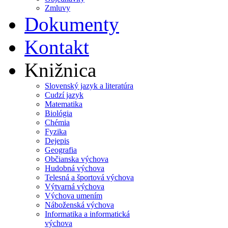
Zmluvy
Dokumenty
Kontakt
Knižnica
Slovenský jazyk a literatúra
Cudzí jazyk
Matematika
Biológia
Chémia
Fyzika
Dejepis
Geografia
Občianska výchova
Hudobná výchova
Telesná a športová výchova
Výtvarná výchova
Výchova umením
Náboženská výchova
Informatika a informatická
výchova