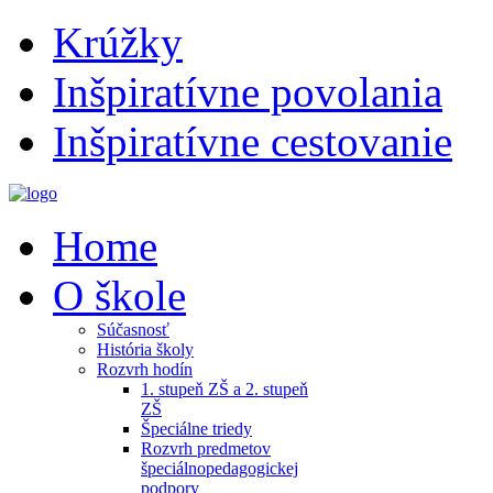
Krúžky
Inšpiratívne povolania
Inšpiratívne cestovanie
Home
O škole
Súčasnosť
História školy
Rozvrh hodín
1. stupeň ZŠ a 2. stupeň
ZŠ
Špeciálne triedy
Rozvrh predmetov
špeciálnopedagogickej
podpory