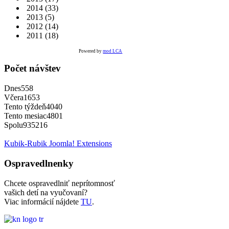
2014
(33)
2013
(5)
2012
(14)
2011
(18)
Powered by
mod LCA
Počet návštev
Dnes
558
Včera
1653
Tento týždeň
4040
Tento mesiac
4801
Spolu
935216
Kubik-Rubik Joomla! Extensions
Ospravedlnenky
Chcete ospravedlniť neprítomnosť
vašich detí na vyučovaní?
Viac informácií nájdete
TU
.