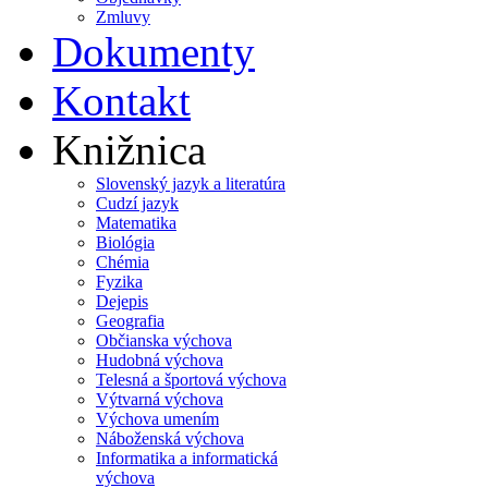
Zmluvy
Dokumenty
Kontakt
Knižnica
Slovenský jazyk a literatúra
Cudzí jazyk
Matematika
Biológia
Chémia
Fyzika
Dejepis
Geografia
Občianska výchova
Hudobná výchova
Telesná a športová výchova
Výtvarná výchova
Výchova umením
Náboženská výchova
Informatika a informatická
výchova