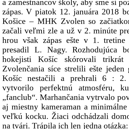
a zamestnancov školy, aby sme si poz
zápas. V piatok 12. januára 2018 
Košice – MHK Zvolen so začiatko
začali veľmi zle a už v 2. minúte pr
hrou však zápas ešte v 1. tretine 
presadil L. Nagy. Rozhodujúca bol
hokejisti Košíc skórovali trikrá
Zvolenčania síce strelili ešte jeden
Košíc nestačili a prehrali 6 : 
vytvorilo perfektnú atmosféru, ku
„fanclub“. Marhančania vytrvalo pov
aj miestny kameraman a minimálne t
veľkú kocku. Žiaci odchádzali dom
na tvári. Trápila ich len jedna otázk