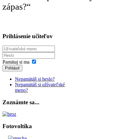
zápas?“
Prihlásenie učiteľov
Pamätaj si ma
Prihlásiť
Nepamätáš si heslo?
Nepamätáš si užívateľské
meno?
Zoznámte sa...
Fotovoltika