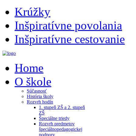
Krúžky
Inšpiratívne povolania
Inšpiratívne cestovanie
Home
O škole
Súčasnosť
História školy
Rozvrh hodín
1. stupeň ZŠ a 2. stupeň
ZŠ
Špeciálne triedy
Rozvrh predmetov
špeciálnopedagogickej
podpory