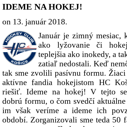
IDEME NA HOKEJ!
on
13. január 2018
.
Január je zimný mesiac, 
ako lyžovanie či hoke
teplejšia ako inokedy, a t
zatiaľ nedostali. Keď nem
tak sme zvolili pasívnu formu. Žiaci
aktívne fandia hokejistom HC Koš
riešiť. Ideme na hokej! V tejto s
dobrú formu, o čom svedčí aktuálne
im však veríme a ideme ich pov
období. Zorganizovali sme teda 50 