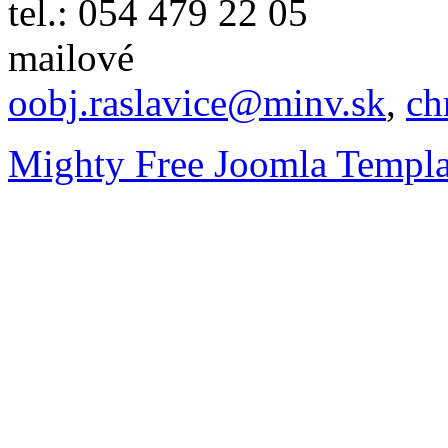
tel.: 054 479 22 05
mailové
oobj.raslavice@minv.sk
,
ch
Mighty Free Joomla Templa