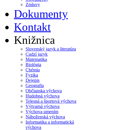
Zmluvy
Dokumenty
Kontakt
Knižnica
Slovenský jazyk a literatúra
Cudzí jazyk
Matematika
Biológia
Chémia
Fyzika
Dejepis
Geografia
Občianska výchova
Hudobná výchova
Telesná a športová výchova
Výtvarná výchova
Výchova umením
Náboženská výchova
Informatika a informatická
výchova