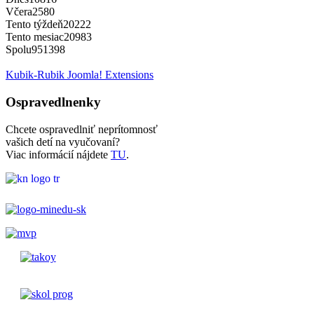
Včera
2580
Tento týždeň
20222
Tento mesiac
20983
Spolu
951398
Kubik-Rubik Joomla! Extensions
Ospravedlnenky
Chcete ospravedlniť neprítomnosť
vašich detí na vyučovaní?
Viac informácií nájdete
TU
.