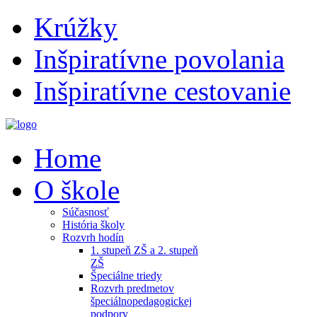
Krúžky
Inšpiratívne povolania
Inšpiratívne cestovanie
Home
O škole
Súčasnosť
História školy
Rozvrh hodín
1. stupeň ZŠ a 2. stupeň
ZŠ
Špeciálne triedy
Rozvrh predmetov
špeciálnopedagogickej
podpory