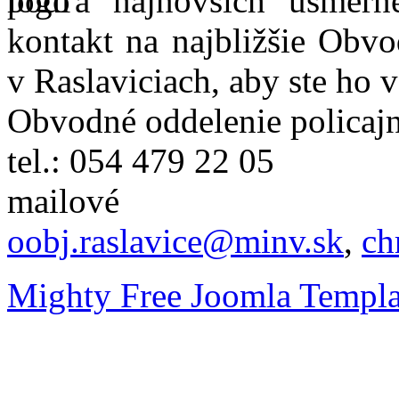
podľa najnovších usmer
kontakt na najbližšie Obvo
v Raslaviciach, aby ste ho 
Obvodné oddelenie policajn
tel.: 054 479 22 05
mailové
oobj.raslavice@minv.sk
,
ch
Mighty Free Joomla Templa