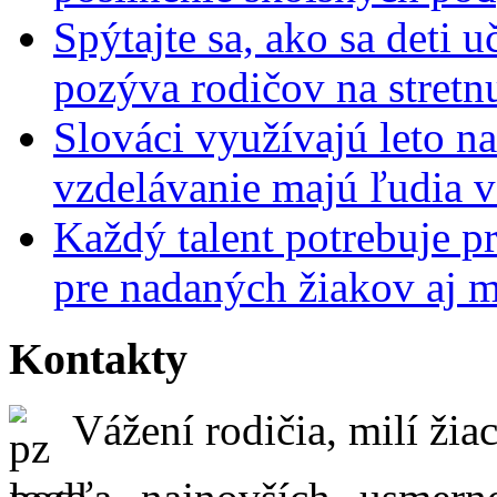
Spýtajte sa, ako sa deti 
pozýva rodičov na stretn
Slováci využívajú leto n
vzdelávanie majú ľudia 
Každý talent potrebuje pr
pre nadaných žiakov aj 
Kontakty
Vážení rodičia, milí žiac