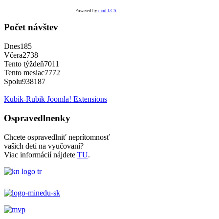
Powered by
mod LCA
Počet návštev
Dnes
185
Včera
2738
Tento týždeň
7011
Tento mesiac
7772
Spolu
938187
Kubik-Rubik Joomla! Extensions
Ospravedlnenky
Chcete ospravedlniť neprítomnosť
vašich detí na vyučovaní?
Viac informácií nájdete
TU
.