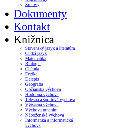
Zmluvy
Dokumenty
Kontakt
Knižnica
Slovenský jazyk a literatúra
Cudzí jazyk
Matematika
Biológia
Chémia
Fyzika
Dejepis
Geografia
Občianska výchova
Hudobná výchova
Telesná a športová výchova
Výtvarná výchova
Výchova umením
Náboženská výchova
Informatika a informatická
výchova