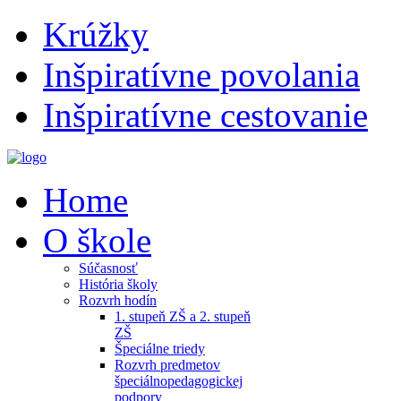
Krúžky
Inšpiratívne povolania
Inšpiratívne cestovanie
Home
O škole
Súčasnosť
História školy
Rozvrh hodín
1. stupeň ZŠ a 2. stupeň
ZŠ
Špeciálne triedy
Rozvrh predmetov
špeciálnopedagogickej
podpory