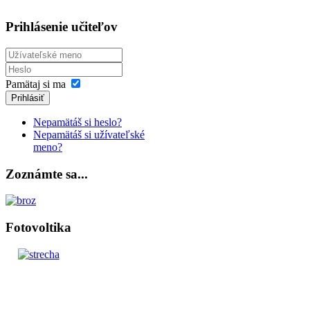
Prihlásenie učiteľov
Pamätaj si ma
Prihlásiť
Nepamätáš si heslo?
Nepamätáš si užívateľské
meno?
Zoznámte sa...
Fotovoltika