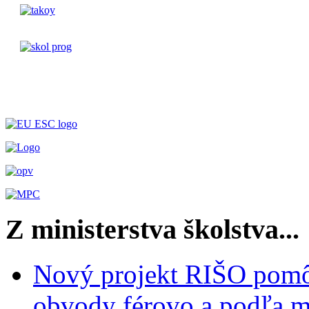
Z ministerstva školstva...
Nový projekt RIŠO pomôž
obvody férovo a podľa m