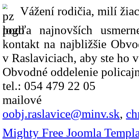
Vážení rodičia, milí žiac
podľa najnovších usmer
kontakt na najbližšie Obvo
v Raslaviciach, aby ste ho 
Obvodné oddelenie policajn
tel.: 054 479 22 05
mailové
oobj.raslavice@minv.sk
,
ch
Mighty Free Joomla Templa