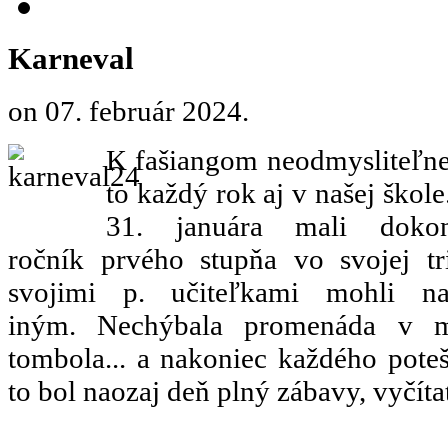
Karneval
on
07. február 2024
.
K fašiangom neodmysliteľne p
to každý rok aj v našej škol
31. januára mali doko
ročník prvého stupňa vo svojej tr
svojimi p. učiteľkami mohli n
iným. Nechýbala promenáda v ma
tombola... a nakoniec každého pote
to bol naozaj deň plný zábavy, vyčít