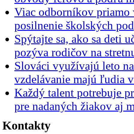
Viac odborníkov priamo 
posilnenie školských po
Spýtajte sa, ako sa deti 
pozýva rodičov na stretn
Slováci využívajú leto n
vzdelávanie majú ľudia 
Každý talent potrebuje pr
pre nadaných žiakov aj 
Kontakty