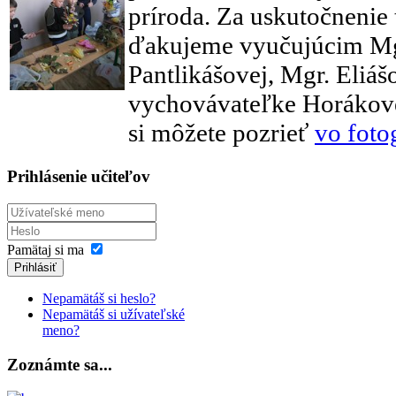
príroda. Za uskutočnenie 
ďakujeme vyučujúcim Mg
Pantlikášovej, Mgr. Eliáš
vychovávateľke Horákove
si môžete pozrieť
vo fotog
Prihlásenie učiteľov
Pamätaj si ma
Prihlásiť
Nepamätáš si heslo?
Nepamätáš si užívateľské
meno?
Zoznámte sa...