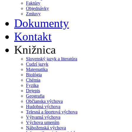
Faktúry
Objednávky
Zmluvy
Dokumenty
Kontakt
Knižnica
Slovenský jazyk a literatúra
Cudzí jazyk
Matematika
Biológia
Chémia
Fyzika
Dejepis
Geografia
Občianska výchova
Hudobná výchova
Telesná a športová výchova
Výtvarná výchova
Výchova umením
Náboženská výchova