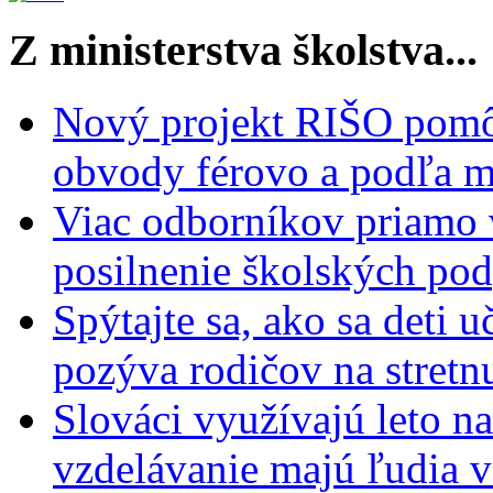
Z ministerstva školstva...
Nový projekt RIŠO pomôž
obvody férovo a podľa m
Viac odborníkov priamo 
posilnenie školských po
Spýtajte sa, ako sa deti 
pozýva rodičov na stretn
Slováci využívajú leto n
vzdelávanie majú ľudia 