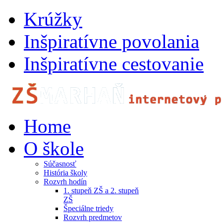
Krúžky
Inšpiratívne povolania
Inšpiratívne cestovanie
Home
O škole
Súčasnosť
História školy
Rozvrh hodín
1. stupeň ZŠ a 2. stupeň
ZŠ
Špeciálne triedy
Rozvrh predmetov