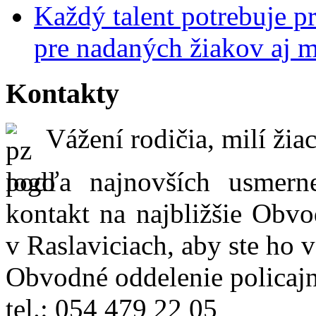
Každý talent potrebuje pr
pre nadaných žiakov aj 
Kontakty
Vážení rodičia, milí žiac
podľa najnovších usmer
kontakt na najbližšie Obvo
v Raslaviciach, aby ste ho 
Obvodné oddelenie policajn
tel.: 054 479 22 05