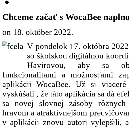
Chceme začať s WocaBee napln
on
18. október 2022
.
V pondelok 17. októbra 2022 s
so školskou digitálnou koord
Havirovou, aby sa ob
funkcionalitami a možnosťami za
aplikácii WocaBee. Už si viaceré
vyskúšali , že táto aplikácia sa dá ef
sa novej slovnej zásoby rôznych
hravom a atraktívnejšom precvičovan
v aplikácii znovu autori vylepšili, 