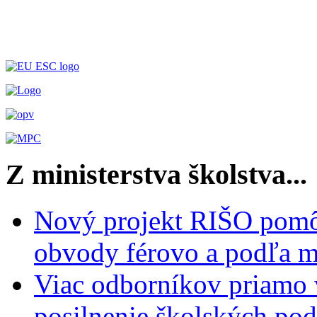
Z ministerstva školstva...
Nový projekt RIŠO pomôž
obvody férovo a podľa m
Viac odborníkov priamo 
posilnenie školských po