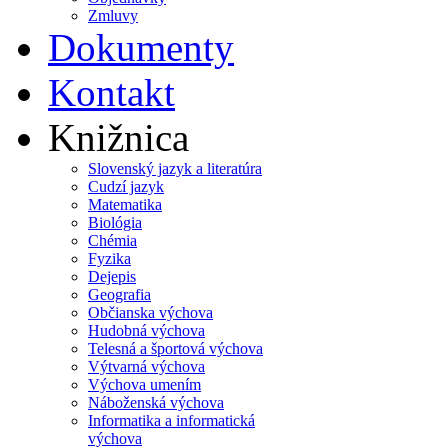
Zmluvy
Dokumenty
Kontakt
Knižnica
Slovenský jazyk a literatúra
Cudzí jazyk
Matematika
Biológia
Chémia
Fyzika
Dejepis
Geografia
Občianska výchova
Hudobná výchova
Telesná a športová výchova
Výtvarná výchova
Výchova umením
Náboženská výchova
Informatika a informatická
výchova