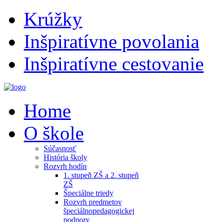
Krúžky
Inšpiratívne povolania
Inšpiratívne cestovanie
Home
O škole
Súčasnosť
História školy
Rozvrh hodín
1. stupeň ZŠ a 2. stupeň
ZŠ
Špeciálne triedy
Rozvrh predmetov
špeciálnopedagogickej
podpory