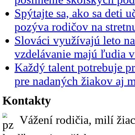
Spýtajte sa, ako sa deti 
pozýva rodičov na stretn
Slováci využívajú leto n
vzdelávanie majú ľudia 
Každý talent potrebuje pr
pre nadaných žiakov aj 
Kontakty
Vážení rodičia, milí žiac