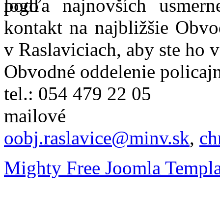
podľa najnovších usmer
kontakt na najbližšie Obvo
v Raslaviciach, aby ste ho 
Obvodné oddelenie policajn
tel.: 054 479 22 05
mailové
oobj.raslavice@minv.sk
,
ch
Mighty Free Joomla Templa