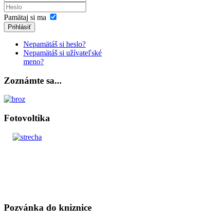
Pamätaj si ma
Prihlásiť
Nepamätáš si heslo?
Nepamätáš si užívateľské
meno?
Zoznámte sa...
Fotovoltika
Pozvánka do kniznice