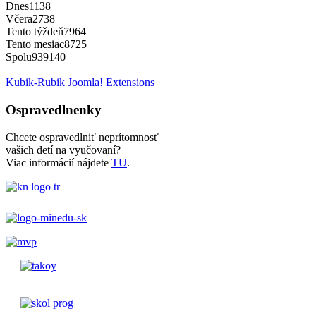
Dnes
1138
Včera
2738
Tento týždeň
7964
Tento mesiac
8725
Spolu
939140
Kubik-Rubik Joomla! Extensions
Ospravedlnenky
Chcete ospravedlniť neprítomnosť
vašich detí na vyučovaní?
Viac informácií nájdete
TU
.