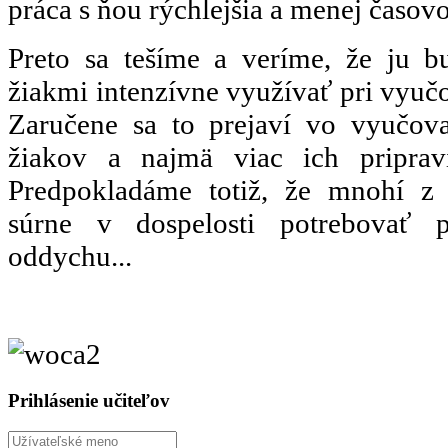
práca s ňou rýchlejšia a menej časov
Preto sa tešíme a veríme, že ju b
žiakmi intenzívne využívať pri vyučo
Zaručene sa to prejaví vo vyučova
žiakov a najmä viac ich priprav
Predpokladáme totiž, že mnohí z
súrne v dospelosti potrebovať p
oddychu...
Prihlásenie učiteľov