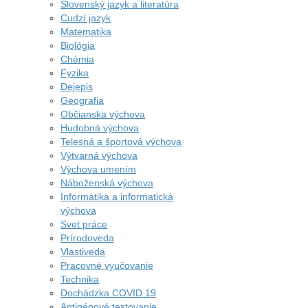
Slovenský jazyk a literatúra
Cudzí jazyk
Matematika
Biológia
Chémia
Fyzika
Dejepis
Geografia
Občianska výchova
Hudobná výchova
Telesná a športová výchova
Výtvarná výchova
Výchova umením
Náboženská výchova
Informatika a informatická
výchova
Svet práce
Prírodoveda
Vlastiveda
Pracovné vyučovanie
Technika
Dochádzka COVID 19
Antigénové testovanie