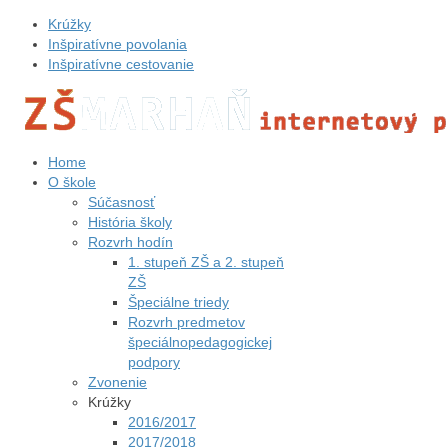
Krúžky
Inšpiratívne povolania
Inšpiratívne cestovanie
Home
O škole
Súčasnosť
História školy
Rozvrh hodín
1. stupeň ZŠ a 2. stupeň
ZŠ
Špeciálne triedy
Rozvrh predmetov
špeciálnopedagogickej
podpory
Zvonenie
Krúžky
2016/2017
2017/2018