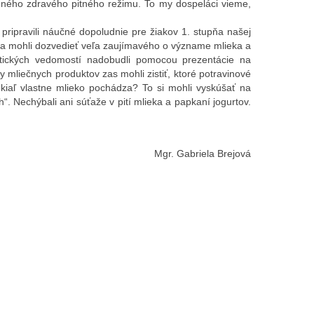
nného zdravého pitného režimu. To my dospeláci vieme,
ripravili náučné dopoludnie pre žiakov 1. stupňa našej
a mohli dozvedieť veľa zaujímavého o význame mlieka a
etických vedomostí nadobudli pomocou prezentácie na
ky mliečnych produktov zas mohli zistiť, ktoré potravinové
kiaľ vlastne mlieko pochádza? To si mohli vyskúšať na
“. Nechýbali ani súťaže v pití mlieka a papkaní jogurtov.
Mgr. Gabriela Brejová