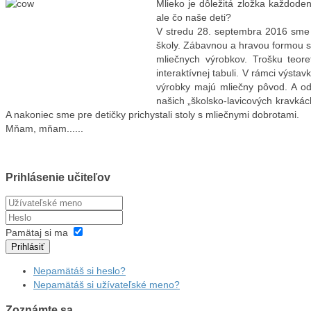
Mlieko je dôležitá zložka každode
ale čo naše deti?
V stredu 28. septembra 2016 sme p
školy. Zábavnou a hravou formou s
mliečnych výrobkov. Trošku teor
interaktívnej tabuli. V rámci výstav
výrobky majú mliečny pôvod. A od
našich „školsko-lavicových kravkách
A nakoniec sme pre detičky prichystali stoly s mliečnymi dobrotami.
Mňam, mňam......
Prihlásenie učiteľov
Pamätaj si ma
Prihlásiť
Nepamätáš si heslo?
Nepamätáš si užívateľské meno?
Zoznámte sa...