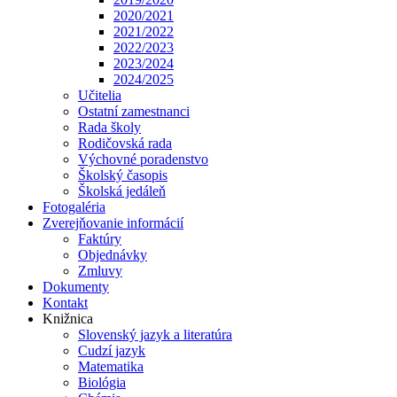
2020/2021
2021/2022
2022/2023
2023/2024
2024/2025
Učitelia
Ostatní zamestnanci
Rada školy
Rodičovská rada
Výchovné poradenstvo
Školský časopis
Školská jedáleň
Fotogaléria
Zverejňovanie informácií
Faktúry
Objednávky
Zmluvy
Dokumenty
Kontakt
Knižnica
Slovenský jazyk a literatúra
Cudzí jazyk
Matematika
Biológia