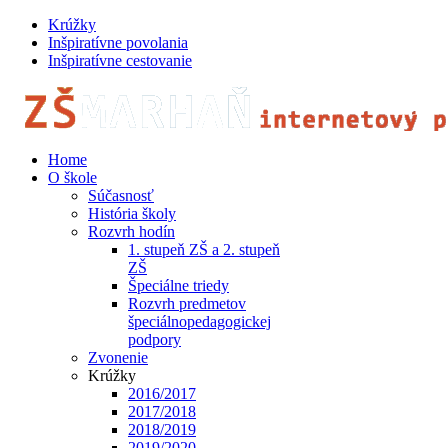
Krúžky
Inšpiratívne povolania
Inšpiratívne cestovanie
Home
O škole
Súčasnosť
História školy
Rozvrh hodín
1. stupeň ZŠ a 2. stupeň
ZŠ
Špeciálne triedy
Rozvrh predmetov
špeciálnopedagogickej
podpory
Zvonenie
Krúžky
2016/2017
2017/2018
2018/2019
2019/2020