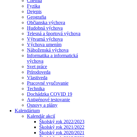
Chémia
Fyzika
Dejepis
Geografia
Občianska výchova
Hudobná výchova
Telesná a športová výchova
Výtvarná výchova
Výchova umením
Náboženská výchova
Informatika a informatická
výchova
Svet práce
Prírodoveda
Vlastiveda
Pracovné vyučovanie
Technika
Dochádzka COVID 19
Antigénové testovanie
Osnovy a plány
Kalendárium
Kalendár akcií
Školský rok 2022/2023
Školský rok 2021/2022
Školský rok 2020/2021