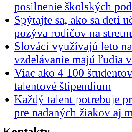
posilnenie školských po
Spýtajte sa, ako sa deti 
pozýva rodičov na stretn
Slováci využívajú leto n
vzdelávanie majú ľudia 
Viac ako 4 100 študentov
talentové štipendium
Každý talent potrebuje pr
pre nadaných žiakov aj 
Kontakty