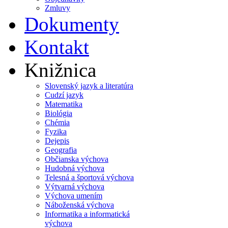
Zmluvy
Dokumenty
Kontakt
Knižnica
Slovenský jazyk a literatúra
Cudzí jazyk
Matematika
Biológia
Chémia
Fyzika
Dejepis
Geografia
Občianska výchova
Hudobná výchova
Telesná a športová výchova
Výtvarná výchova
Výchova umením
Náboženská výchova
Informatika a informatická
výchova