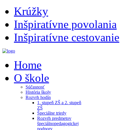
Krúžky
Inšpiratívne povolania
Inšpiratívne cestovanie
Home
O škole
Súčasnosť
História školy
Rozvrh hodín
1. stupeň ZŠ a 2. stupeň
ZŠ
Špeciálne triedy
Rozvrh predmetov
špeciálnopedagogickej
podpory