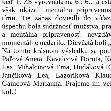
keď 1. ZŠ vyrovnala na 6 : 6... a ešt
však ukázali mentálna pripraveno
tímu. Tie zápas doviedli do víťa
úspechu bola súdržnosť mužstva, pra
a mentálna pripravenosť: nevzdá
momentálne nedarilo. Dievčatá boli 
Na tomto krásnom výsledku sa podie
Paľová Aneta, Kavalcová Dorota, K
Lea, Mihalčinová Ema, Hudáková El
Jančíková Lea, Lazoriková Klau
Gamcová Marianna. Prajeme im ve
kole!