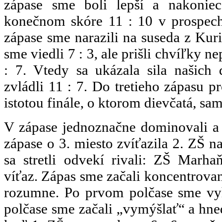
zápase sme boli lepší a nakoniec
konečnom skóre 11 : 10 v prospec
zápase sme narazili na suseda z Ku
sme viedli 7 : 3, ale prišli chvíľky n
: 7. Vtedy sa ukázala sila našich 
zvládli 11 : 7. Do tretieho zápasu pr
istotou finále, o ktorom dievčatá, sa
V zápase jednoznačne dominovali a 
zápase o 3. miesto zvíťazila 2. ZŠ n
sa stretli odvekí rivali: ZŠ Marh
víťaz. Zápas sme začali koncentrovan
rozumne. Po prvom polčase sme vyh
polčase sme začali „vymýšlať“ a hneď