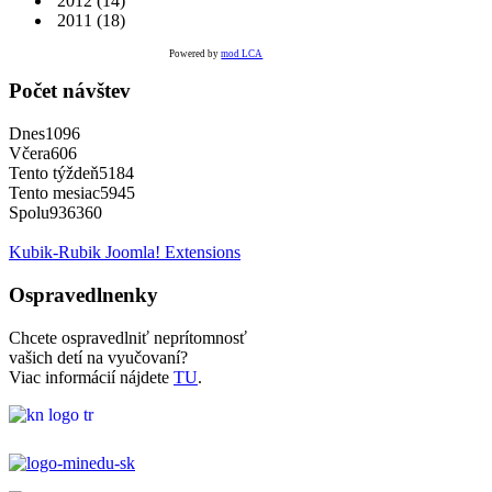
2012
(14)
2011
(18)
Powered by
mod LCA
Počet návštev
Dnes
1096
Včera
606
Tento týždeň
5184
Tento mesiac
5945
Spolu
936360
Kubik-Rubik Joomla! Extensions
Ospravedlnenky
Chcete ospravedlniť neprítomnosť
vašich detí na vyučovaní?
Viac informácií nájdete
TU
.