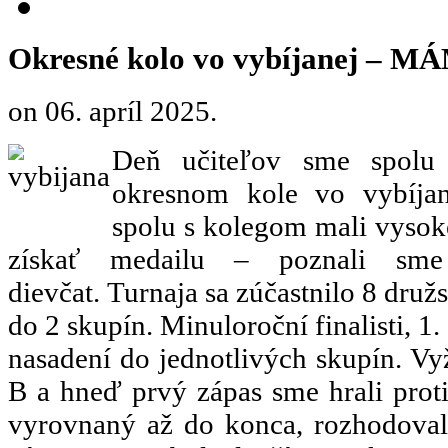
Okresné kolo vo vybíjanej – 
on
06. apríl 2025
.
Deň učiteľov sme spolu 
okresnom kole vo vybíjan
spolu s kolegom mali vysok
získať medailu – poznali sme 
dievčat. Turnaja sa zúčastnilo 8 družs
do 2 skupín. Minuloroční finalisti, 1.
nasadení do jednotlivých skupín. Vy
B a hneď prvý zápas sme hrali prot
vyrovnaný až do konca, rozhodovali