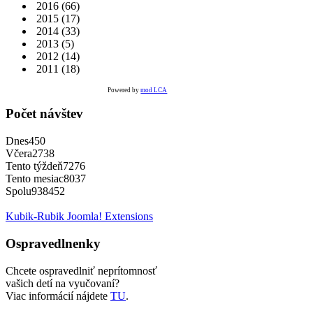
2016
(66)
2015
(17)
2014
(33)
2013
(5)
2012
(14)
2011
(18)
Powered by
mod LCA
Počet návštev
Dnes
450
Včera
2738
Tento týždeň
7276
Tento mesiac
8037
Spolu
938452
Kubik-Rubik Joomla! Extensions
Ospravedlnenky
Chcete ospravedlniť neprítomnosť
vašich detí na vyučovaní?
Viac informácií nájdete
TU
.