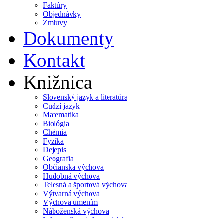
Faktúry
Objednávky
Zmluvy
Dokumenty
Kontakt
Knižnica
Slovenský jazyk a literatúra
Cudzí jazyk
Matematika
Biológia
Chémia
Fyzika
Dejepis
Geografia
Občianska výchova
Hudobná výchova
Telesná a športová výchova
Výtvarná výchova
Výchova umením
Náboženská výchova