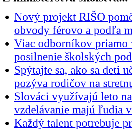
Nový projekt RIŠO pomôž
obvody férovo a podľa m
Viac odborníkov priamo 
posilnenie školských po
Spýtajte sa, ako sa deti 
pozýva rodičov na stretn
Slováci využívajú leto n
vzdelávanie majú ľudia 
Každý talent potrebuje pr