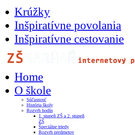
Krúžky
Inšpiratívne povolania
Inšpiratívne cestovanie
Home
O škole
Súčasnosť
História školy
Rozvrh hodín
1. stupeň ZŠ a 2. stupeň
ZŠ
Špeciálne triedy
Rozvrh predmetov