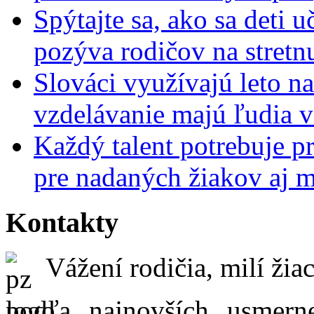
Spýtajte sa, ako sa deti 
pozýva rodičov na stretn
Slováci využívajú leto n
vzdelávanie majú ľudia 
Každý talent potrebuje pr
pre nadaných žiakov aj 
Kontakty
Vážení rodičia, milí žiac
podľa najnovších usmer