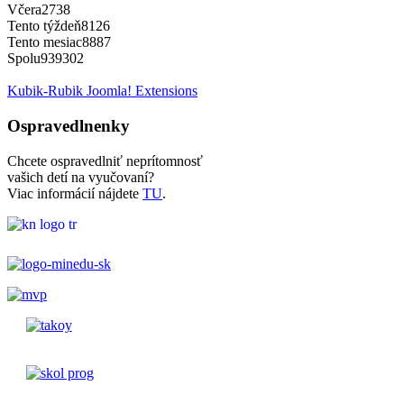
Včera
2738
Tento týždeň
8126
Tento mesiac
8887
Spolu
939302
Kubik-Rubik Joomla! Extensions
Ospravedlnenky
Chcete ospravedlniť neprítomnosť
vašich detí na vyučovaní?
Viac informácií nájdete
TU
.