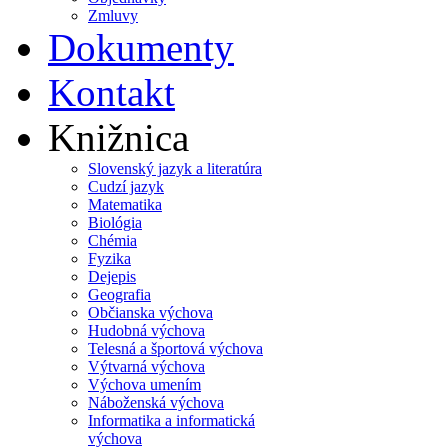
Zmluvy
Dokumenty
Kontakt
Knižnica
Slovenský jazyk a literatúra
Cudzí jazyk
Matematika
Biológia
Chémia
Fyzika
Dejepis
Geografia
Občianska výchova
Hudobná výchova
Telesná a športová výchova
Výtvarná výchova
Výchova umením
Náboženská výchova
Informatika a informatická
výchova