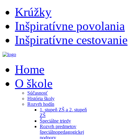
Krúžky
Inšpiratívne povolania
Inšpiratívne cestovanie
Home
O škole
Súčasnosť
História školy
Rozvrh hodín
1. stupeň ZŠ a 2. stupeň
ZŠ
Špeciálne triedy
Rozvrh predmetov
špeciálnopedagogickej
podpory