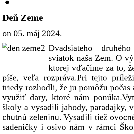
Deň Zeme
on
05. máj 2024
.
Dvadsiateho druhého
sviatok naša Zem. O výn
ktorej vďačíme za to, ž
píše, veľa rozpráva.Pri tejto príleži
triedy rozhodli, že ju pomôžu počas a
využiť dary, ktoré nám ponúka.Vytv
školy a vysadili jahody, paradajky, v
chutnú zeleninu. Vysadili tiež ovocn
sadeničky i osivo nám v rámci Ško