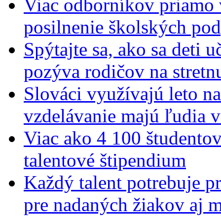
Viac odborníkov priamo 
posilnenie školských po
Spýtajte sa, ako sa deti 
pozýva rodičov na stretn
Slováci využívajú leto n
vzdelávanie majú ľudia 
Viac ako 4 100 študentov
talentové štipendium
Každý talent potrebuje pr
pre nadaných žiakov aj 