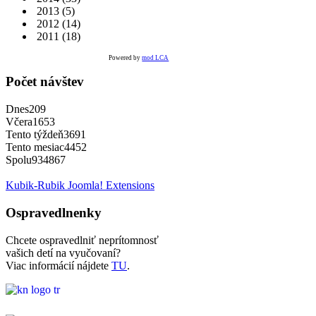
2013
(5)
2012
(14)
2011
(18)
Powered by
mod LCA
Počet návštev
Dnes
209
Včera
1653
Tento týždeň
3691
Tento mesiac
4452
Spolu
934867
Kubik-Rubik Joomla! Extensions
Ospravedlnenky
Chcete ospravedlniť neprítomnosť
vašich detí na vyučovaní?
Viac informácií nájdete
TU
.