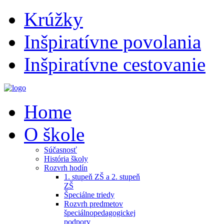
Krúžky
Inšpiratívne povolania
Inšpiratívne cestovanie
Home
O škole
Súčasnosť
História školy
Rozvrh hodín
1. stupeň ZŠ a 2. stupeň
ZŠ
Špeciálne triedy
Rozvrh predmetov
špeciálnopedagogickej
podpory