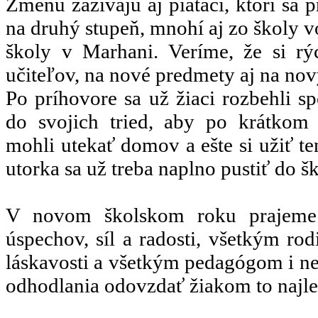
Zmenu zažívajú aj piataci, ktorí sa 
na druhý stupeň, mnohí aj zo školy v
školy v Marhani. Veríme, že si r
učiteľov, na nové predmety aj na no
Po príhovore sa už žiaci rozbehli sp
do svojich tried, aby po krátkom 
mohli utekať domov a ešte si užiť te
utorka sa už treba naplno pustiť do š
V novom školskom roku prajeme
úspechov, síl a radosti, všetkým rod
láskavosti a všetkým pedagógom i n
odhodlania odovzdať žiakom to najlep