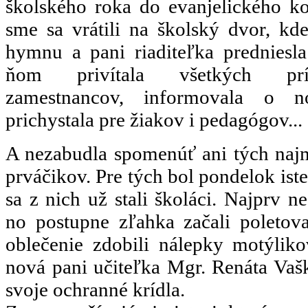
školského roka do evanjelického k
sme sa vrátili na školský dvor, kd
hymnu a pani riaditeľka predniesla
ňom privítala všetkých prít
zamestnancov, informovala o no
prichystala pre žiakov i pedagógov...
A nezabudla spomenúť ani tých naj
prváčikov. Pre tých bol pondelok ist
sa z nich už stali školáci. Najprv ne
no postupne zľahka začali poletova
oblečenie zdobili nálepky motýlik
nová pani učiteľka Mgr. Renáta Vaš
svoje ochranné krídla.