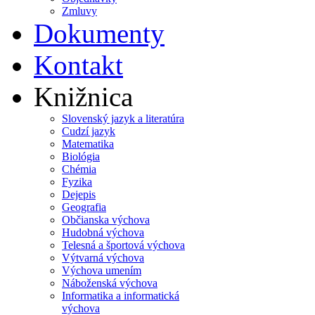
Zmluvy
Dokumenty
Kontakt
Knižnica
Slovenský jazyk a literatúra
Cudzí jazyk
Matematika
Biológia
Chémia
Fyzika
Dejepis
Geografia
Občianska výchova
Hudobná výchova
Telesná a športová výchova
Výtvarná výchova
Výchova umením
Náboženská výchova
Informatika a informatická
výchova