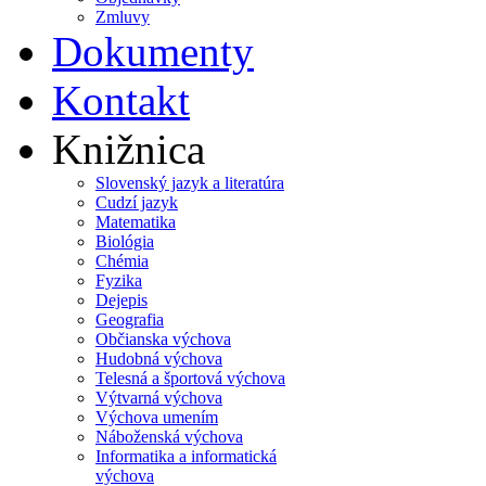
Zmluvy
Dokumenty
Kontakt
Knižnica
Slovenský jazyk a literatúra
Cudzí jazyk
Matematika
Biológia
Chémia
Fyzika
Dejepis
Geografia
Občianska výchova
Hudobná výchova
Telesná a športová výchova
Výtvarná výchova
Výchova umením
Náboženská výchova
Informatika a informatická
výchova