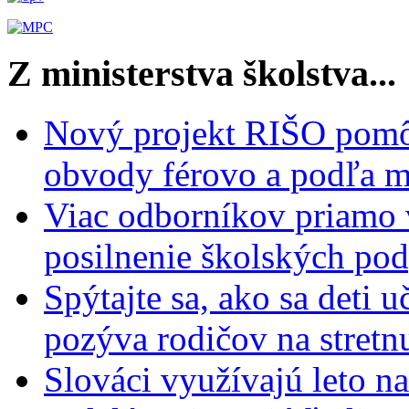
Z ministerstva školstva...
Nový projekt RIŠO pomôž
obvody férovo a podľa m
Viac odborníkov priamo 
posilnenie školských po
Spýtajte sa, ako sa deti 
pozýva rodičov na stretn
Slováci využívajú leto n