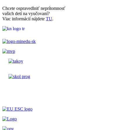
Chcete ospravedlniť neprítomnosť
vašich detí na vyučovaní?
Viac informácií nájdete
TU
.