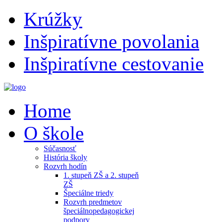
Krúžky
Inšpiratívne povolania
Inšpiratívne cestovanie
Home
O škole
Súčasnosť
História školy
Rozvrh hodín
1. stupeň ZŠ a 2. stupeň
ZŠ
Špeciálne triedy
Rozvrh predmetov
špeciálnopedagogickej
podpory