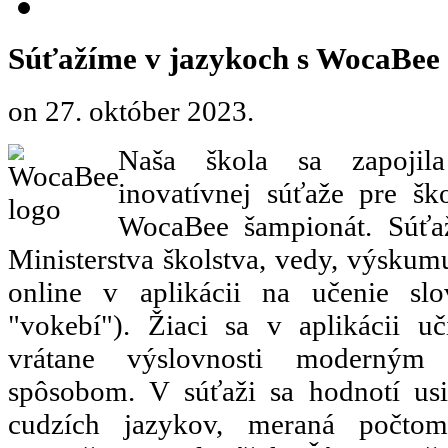
Súťažíme v jazykoch s WocaBee
on
27. október 2023
.
Naša škola sa zapojil
inovatívnej súťaže pre š
WocaBee šampionát. Súťaž
Ministerstva školstva, vedy, výskumu
online v aplikácii na učenie sl
"vokebí"). Žiaci sa v aplikácii u
vrátane výslovnosti moderným
spôsobom. V súťaži sa hodnotí usi
cudzích jazykov, meraná počto