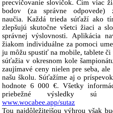
precvičovanie slovíčok. Čím viac ži
bodov (za správne odpovede) 
naučia. Každá trieda súťaží ako t
zlepšujú skutočne všetci žiaci a sl
správnej výslovnosti. Aplikácia n
žiakom individuálne za pomoci umelej
ju môžu spustiť na mobile, tablete či
súťažia v okresnom kole šampionát
zaujímavé ceny nielen pre seba, ale 
našu školu. Súťažíme aj o príspevo
hodnote 6 000 €. Všetky informáci
priebežné výsledky sú 
www.wocabee.app/sutaz
Tou najdôležitejšou výhrou však bu