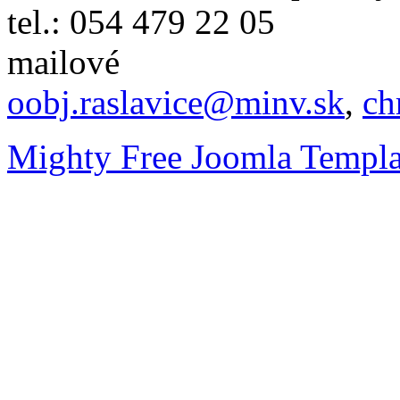
tel.: 054 479 22 05
mailové
oobj.raslavice@minv.sk
,
ch
Mighty Free Joomla Templa