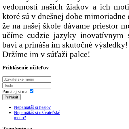
vedomostí našich žiakov a ich moti
ktoré sú v dnešnej dobe mimoriadne d
že na našej škole dávame priestor 
učíme cudzie jazyky inovatívnym 
baví a prináša im skutočné výsledky!
Držíme im v súťaži palce!
Prihlásenie učiteľov
Pamätaj si ma
Prihlásiť
Nepamätáš si heslo?
Nepamätáš si užívateľské
meno?
Zoznámte sa...