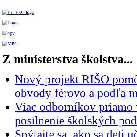
Z ministerstva školstva...
Nový projekt RIŠO pomôž
obvody férovo a podľa m
Viac odborníkov priamo 
posilnenie školských po
Spýtajte sa, ako sa deti 