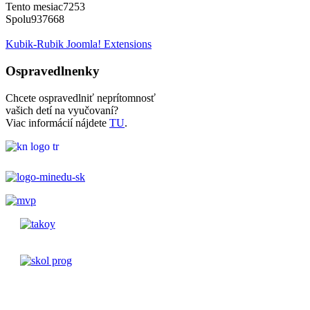
Tento mesiac
7253
Spolu
937668
Kubik-Rubik Joomla! Extensions
Ospravedlnenky
Chcete ospravedlniť neprítomnosť
vašich detí na vyučovaní?
Viac informácií nájdete
TU
.