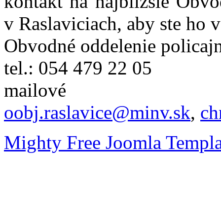
kontakt na najbližšie Obvo
v Raslaviciach, aby ste ho 
Obvodné oddelenie policajn
tel.: 054 479 22 05
mailové
oobj.raslavice@minv.sk
,
ch
Mighty Free Joomla Templa