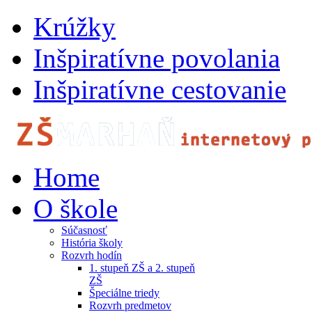
Krúžky
Inšpiratívne povolania
Inšpiratívne cestovanie
Home
O škole
Súčasnosť
História školy
Rozvrh hodín
1. stupeň ZŠ a 2. stupeň
ZŠ
Špeciálne triedy
Rozvrh predmetov