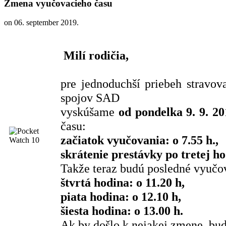
Zmena vyučovacieho času
on
06. september 2019
.
Milí rodičia,
pre jednoduchší priebeh stravova
spojov SAD
vyskúšame
od pondelka 9. 9. 20
času:
začiatok vyučovania: o 7.55 h.,
skrátenie prestávky po tretej ho
Takže teraz budú posledné vyučov
štvrtá hodina: o 11.20 h,
piata hodina: o 12.10 h,
šiesta hodina: o 13.00 h.
Ak by došlo k nejakej zmene, bu