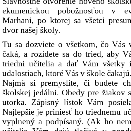
Slávnostné otvorenie nového školsk
ekumenickou pobožnosťou v ev
Marhani, po ktorej sa všetci presu
dvor našej školy.
Tu sa dozviete o všetkom, čo Vás
čaká, a rozídete sa do tried, aby Vá
triedni učitelia a dať Vám všetky 
udalostiach, ktoré Vás v škole čakajú.
Najmä si premyslite, či budete c
školskej jedálni. Obedy pre žiakov s
utorka. Zápisný lístok Vám posiela
Najlepšie je priniesť ho triednemu u
vyplnený a podpísaný. (Ak ho nemát