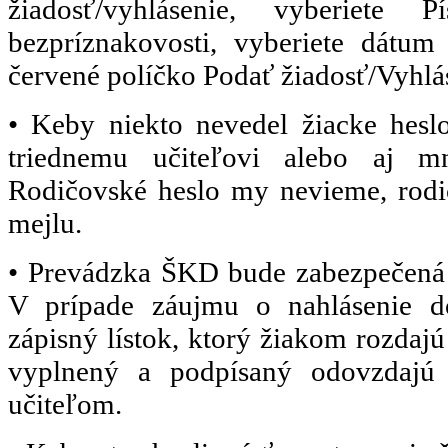
žiadosť/vyhlásenie, vyberiete 
bezpríznakovosti, vyberiete dátum 
červené políčko Podať žiadosť/Vyhlá
• Keby niekto nevedel žiacke hesl
triednemu učiteľovi alebo aj 
Rodičovské heslo my nevieme, rodič
mejlu.
• Prevádzka ŠKD bude zabezpečená 
V prípade záujmu o nahlásenie d
zápisný lístok, ktorý žiakom rozdajú 
vyplnený a podpísaný odovzdajú 
učiteľom.