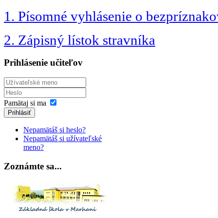
1. Písomné vyhlásenie o bezpríznako
2. Zápisný lístok stravníka
Prihlásenie učiteľov
Pamätaj si ma
Prihlásiť
Nepamätáš si heslo?
Nepamätáš si užívateľské
meno?
Zoznámte sa...