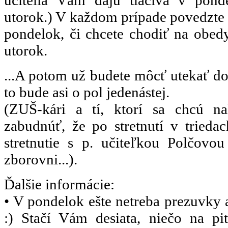
učitelia Vám dajú tlačivá v pond
utorok.) V každom prípade povedzte 
pondelok, či chcete chodiť na obedy
utorok.
...A potom už budete môcť utekať d
to bude asi o pol jedenástej.
(ZUŠ-kári a tí, ktorí sa chcú n
zabudnúť, že po stretnutí v trieda
stretnutie s p. učiteľkou Polčovo
zborovni...).
Ďalšie informácie:
• V pondelok ešte netreba prezuvky a
:) Stačí Vám desiata, niečo na pi