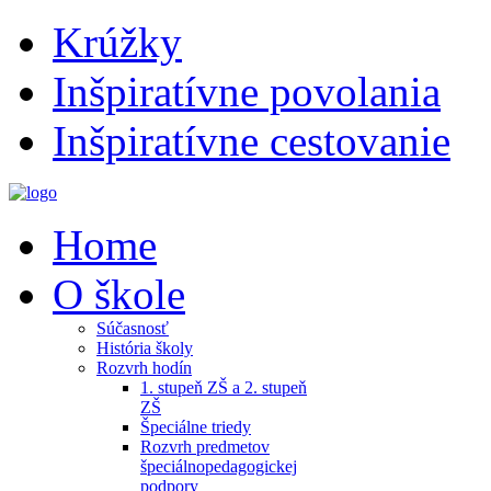
Krúžky
Inšpiratívne povolania
Inšpiratívne cestovanie
Home
O škole
Súčasnosť
História školy
Rozvrh hodín
1. stupeň ZŠ a 2. stupeň
ZŠ
Špeciálne triedy
Rozvrh predmetov
špeciálnopedagogickej
podpory