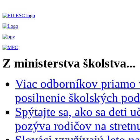
Z ministerstva školstva...
Viac odborníkov priamo 
posilnenie školských po
Spýtajte sa, ako sa deti 
pozýva rodičov na stretn
Slováci využívajú leto n