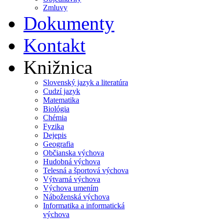
Zmluvy
Dokumenty
Kontakt
Knižnica
Slovenský jazyk a literatúra
Cudzí jazyk
Matematika
Biológia
Chémia
Fyzika
Dejepis
Geografia
Občianska výchova
Hudobná výchova
Telesná a športová výchova
Výtvarná výchova
Výchova umením
Náboženská výchova
Informatika a informatická
výchova