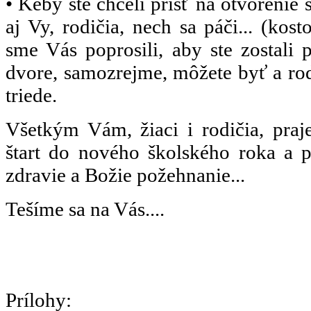
• Keby ste chceli prísť na otvorenie
aj Vy, rodičia, nech sa páči... (kost
sme Vás poprosili, aby ste zostali 
dvore, samozrejme, môžete byť a ro
triede.
Všetkým Vám, žiaci i rodičia, pra
štart do nového školského roka a 
zdravie a Božie požehnanie...
Tešíme sa na Vás....
Prílohy: