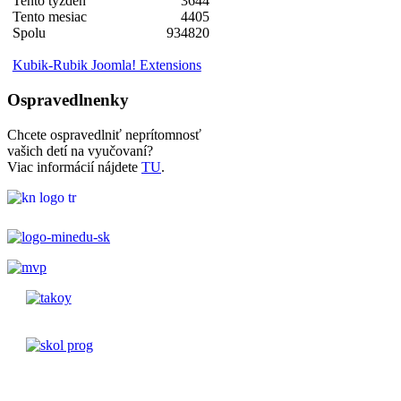
Tento týždeň
3644
Tento mesiac
4405
Spolu
934820
Kubik-Rubik Joomla! Extensions
Ospravedlnenky
Chcete ospravedlniť neprítomnosť
vašich detí na vyučovaní?
Viac informácií nájdete
TU
.