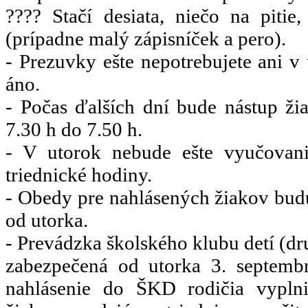
???? Stačí desiata, niečo na piti
(prípadne malý zápisníček a pero).
- Prezuvky ešte nepotrebujete ani v 
áno.
- Počas ďalších dní bude nástup ži
7.30 h do 7.50 h.
- V utorok nebude ešte vyučovan
triednické hodiny.
- Obedy pre nahlásených žiakov bud
od utorka.
- Prevádzka školského klubu detí (dr
zabezpečená od utorka 3. septemb
nahlásenie do ŠKD rodičia vyplnia