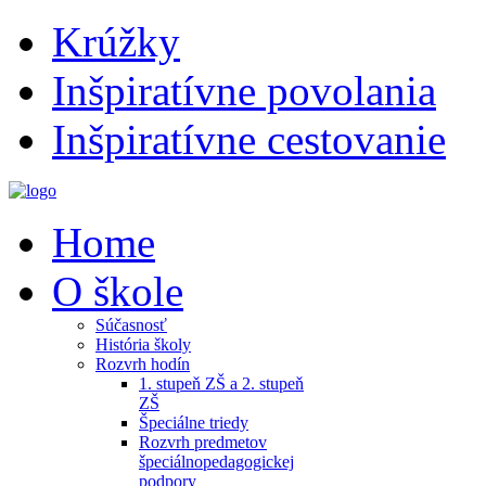
Krúžky
Inšpiratívne povolania
Inšpiratívne cestovanie
Home
O škole
Súčasnosť
História školy
Rozvrh hodín
1. stupeň ZŠ a 2. stupeň
ZŠ
Špeciálne triedy
Rozvrh predmetov
špeciálnopedagogickej
podpory