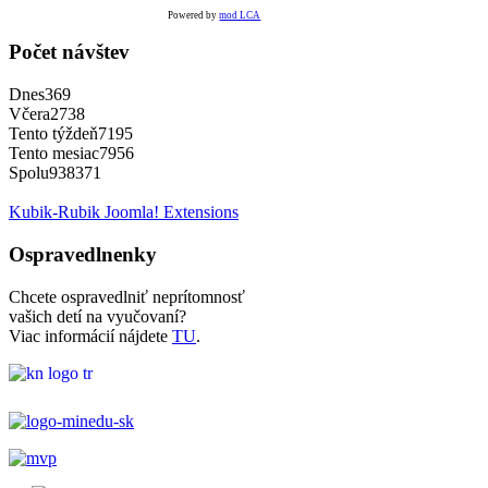
Powered by
mod LCA
Počet návštev
Dnes
369
Včera
2738
Tento týždeň
7195
Tento mesiac
7956
Spolu
938371
Kubik-Rubik Joomla! Extensions
Ospravedlnenky
Chcete ospravedlniť neprítomnosť
vašich detí na vyučovaní?
Viac informácií nájdete
TU
.