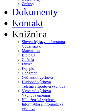
Zmluvy
Dokumenty
Kontakt
Knižnica
Slovenský jazyk a literatúra
Cudzí jazyk
Matematika
Biológia
Chémia
Fyzika
Dejepis
Geografia
Občianska výchova
Hudobná výchova
Telesná a športová výchova
Výtvarná výchova
Výchova umením
Náboženská výchova
Informatika a informatická
výchova