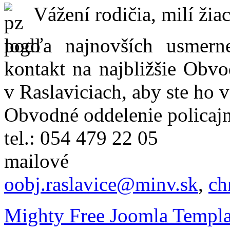
Vážení rodičia, milí žiac
podľa najnovších usmer
kontakt na najbližšie Obvo
v Raslaviciach, aby ste ho 
Obvodné oddelenie policajn
tel.: 054 479 22 05
mailové
oobj.raslavice@minv.sk
,
ch
Mighty Free Joomla Templa