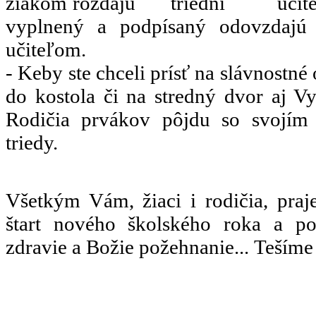
žiakom rozdajú triedni učitelia
vyplnený a podpísaný odovzdajú 
učiteľom.
- Keby ste chceli prísť na slávnostné
do kostola či na stredný dvor aj Vy,
Rodičia prvákov pôjdu so svojím
triedy.
Všetkým Vám, žiaci i rodičia, pra
štart nového školského roka a p
zdravie a Božie požehnanie... Tešíme 