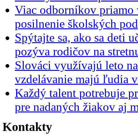
Viac odborníkov priamo 
posilnenie školských po
Spýtajte sa, ako sa deti 
pozýva rodičov na stretn
Slováci využívajú leto n
vzdelávanie majú ľudia 
Každý talent potrebuje pr
pre nadaných žiakov aj 
Kontakty