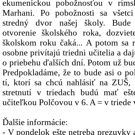
ekumenickou pobožnosťou v rímsk
Marhani. Po pobožnosti sa všetc
stredný dvor našej školy. Bude 
otvorenie školského roka, dozvi
školskom roku čaká... A potom sa r
osobne privítajú triedni učitelia a d
o priebehu ďalších dní. Potom už b
Predpokladáme, že to bude asi o pol
tí, ktorí sa chcú nahlásiť na ZUŠ
stretnutí v triedach budú mať ešte
učiteľkou Polčovou v 6. A = v triede 
Ďalšie informácie:
- V pondelok ešte netreba prezuvky a