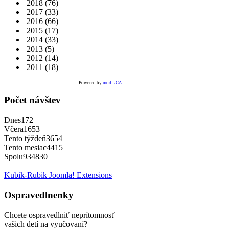
2018
(76)
2017
(33)
2016
(66)
2015
(17)
2014
(33)
2013
(5)
2012
(14)
2011
(18)
Powered by
mod LCA
Počet návštev
Dnes
172
Včera
1653
Tento týždeň
3654
Tento mesiac
4415
Spolu
934830
Kubik-Rubik Joomla! Extensions
Ospravedlnenky
Chcete ospravedlniť neprítomnosť
vašich detí na vyučovaní?