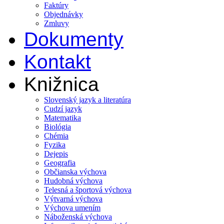
Faktúry
Objednávky
Zmluvy
Dokumenty
Kontakt
Knižnica
Slovenský jazyk a literatúra
Cudzí jazyk
Matematika
Biológia
Chémia
Fyzika
Dejepis
Geografia
Občianska výchova
Hudobná výchova
Telesná a športová výchova
Výtvarná výchova
Výchova umením
Náboženská výchova