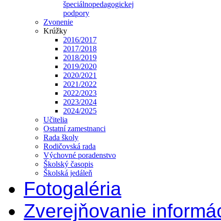
špeciálnopedagogickej
podpory
Zvonenie
Krúžky
2016/2017
2017/2018
2018/2019
2019/2020
2020/2021
2021/2022
2022/2023
2023/2024
2024/2025
Učitelia
Ostatní zamestnanci
Rada školy
Rodičovská rada
Výchovné poradenstvo
Školský časopis
Školská jedáleň
Fotogaléria
Zverejňovanie informác