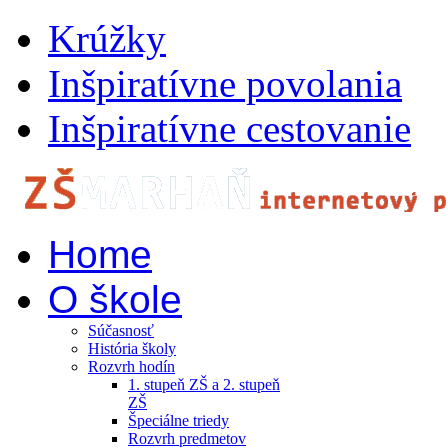
Krúžky
Inšpiratívne povolania
Inšpiratívne cestovanie
Home
O škole
Súčasnosť
História školy
Rozvrh hodín
1. stupeň ZŠ a 2. stupeň
ZŠ
Špeciálne triedy
Rozvrh predmetov