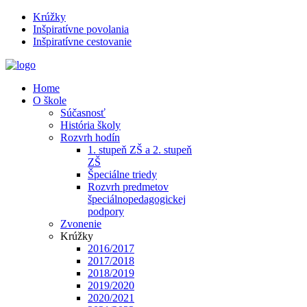
Krúžky
Inšpiratívne povolania
Inšpiratívne cestovanie
Home
O škole
Súčasnosť
História školy
Rozvrh hodín
1. stupeň ZŠ a 2. stupeň
ZŠ
Špeciálne triedy
Rozvrh predmetov
špeciálnopedagogickej
podpory
Zvonenie
Krúžky
2016/2017
2017/2018
2018/2019
2019/2020
2020/2021