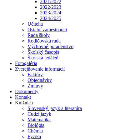
2021/2022
2022/2023
2023/2024
2024/2025
Učitelia
Ostatní zamestnanci
Rada školy
Rodičovská rada
Výchovné poradenstvo
Školský časopis
Školská jedáleň
Fotogaléria
Zverejňovanie informácií
Faktúry
Objednávky
Zmluvy
Dokumenty
Kontakt
Knižnica
Slovenský jazyk a literatúra
Cudzí jazyk
Matematika
Biológia
Chémia
Fyzika