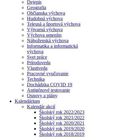
Dejepis
Geografia
Občianska výchova
Hudobná výchova
Telesná a športová výchova
Výtvarná výchova
Výchova umením
Náboženská výchova
Informatika a informatická
výchova
Svet práce
Prírodoveda
Vlastiveda
Pracovné vyučovanie
Technika
Dochádzka COVID 19
Antigénové testovanie
Osnovy a plány
Kalendárium
Kalendár akcií
Školský rok 2022/2023
Školský rok 2021/2022
Školský rok 2020/2021
Školský rok 2019/2020
Školský rok 2018/2019