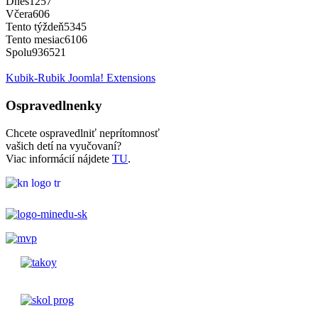
Dnes
1257
Včera
606
Tento týždeň
5345
Tento mesiac
6106
Spolu
936521
Kubik-Rubik Joomla! Extensions
Ospravedlnenky
Chcete ospravedlniť neprítomnosť
vašich detí na vyučovaní?
Viac informácií nájdete
TU
.