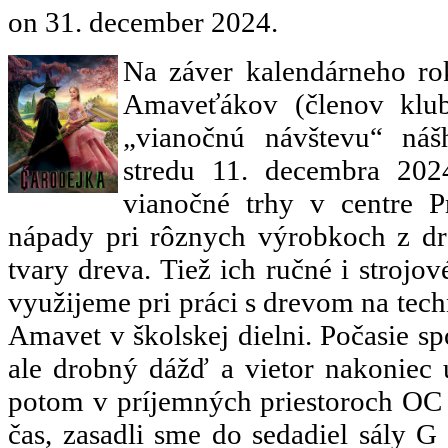
on
31. december 2024
.
Na záver kalendárneho ro
Amaveťákov (členov klu
„vianočnú návštevu“ náš
stredu 11. decembra 2024
vianočné trhy v centre P
nápady pri rôznych výrobkoch z dre
tvary dreva. Tiež ich ručné i strojov
využijeme pri práci s drevom na tec
Amavet v školskej dielni. Počasie sp
ale drobný dážď a vietor nakoniec u
potom v príjemných priestoroch OC
čas, zasadli sme do sedadiel sály