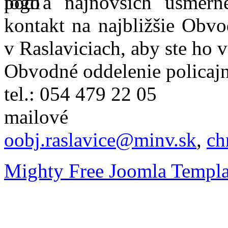
podľa najnovších usmer
kontakt na najbližšie Obvo
v Raslaviciach, aby ste ho 
Obvodné oddelenie policajn
tel.: 054 479 22 05
mailové
oobj.raslavice@minv.sk
,
ch
Mighty Free Joomla Templa