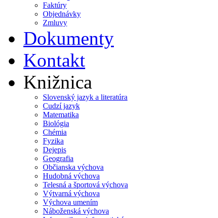
Faktúry
Objednávky
Zmluvy
Dokumenty
Kontakt
Knižnica
Slovenský jazyk a literatúra
Cudzí jazyk
Matematika
Biológia
Chémia
Fyzika
Dejepis
Geografia
Občianska výchova
Hudobná výchova
Telesná a športová výchova
Výtvarná výchova
Výchova umením
Náboženská výchova