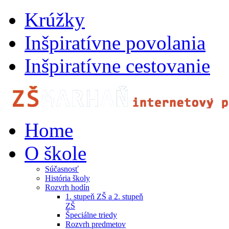
Krúžky
Inšpiratívne povolania
Inšpiratívne cestovanie
Home
O škole
Súčasnosť
História školy
Rozvrh hodín
1. stupeň ZŠ a 2. stupeň
ZŠ
Špeciálne triedy
Rozvrh predmetov