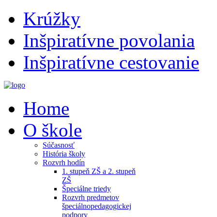
Krúžky
Inšpiratívne povolania
Inšpiratívne cestovanie
Home
O škole
Súčasnosť
História školy
Rozvrh hodín
1. stupeň ZŠ a 2. stupeň
ZŠ
Špeciálne triedy
Rozvrh predmetov
špeciálnopedagogickej
podpory