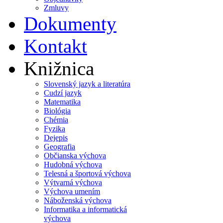
Zmluvy
Dokumenty
Kontakt
Knižnica
Slovenský jazyk a literatúra
Cudzí jazyk
Matematika
Biológia
Chémia
Fyzika
Dejepis
Geografia
Občianska výchova
Hudobná výchova
Telesná a športová výchova
Výtvarná výchova
Výchova umením
Náboženská výchova
Informatika a informatická
výchova