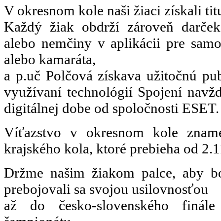
V okresnom kole naši žiaci získali ti
Každý žiak obdrží zároveň darček 
alebo nemčiny v aplikácii pre sam
alebo kamaráta,
a p.uč Polčová získava užitočnú p
využívaní technológií Spojení navžd
digitálnej dobe od spoločnosti ESET.
Víťazstvo v okresnom kole znam
krajského kola, ktoré prebieha od 2.1
Držme našim žiakom palce, aby bol
prebojovali sa svojou usilovnosťou
až do česko-slovenského finál