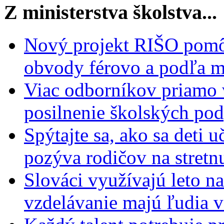
Z ministerstva školstva...
Nový projekt RIŠO pomôž
obvody férovo a podľa m
Viac odborníkov priamo 
posilnenie školských po
Spýtajte sa, ako sa deti 
pozýva rodičov na stretn
Slováci využívajú leto n
vzdelávanie majú ľudia 