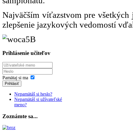
šampionátu.
Najväčším víťazstvom pre všetkých j
zlepšenie jazykových vedomostí vďaka
Prihlásenie učiteľov
Pamätaj si ma
Prihlásiť
Nepamätáš si heslo?
Nepamätáš si užívateľské
meno?
Zoznámte sa...