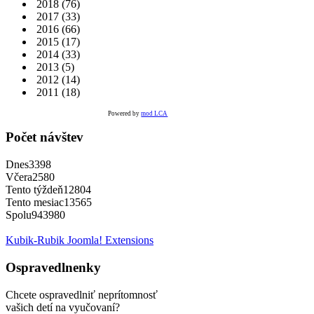
2018
(76)
2017
(33)
2016
(66)
2015
(17)
2014
(33)
2013
(5)
2012
(14)
2011
(18)
Powered by
mod LCA
Počet návštev
Dnes
3398
Včera
2580
Tento týždeň
12804
Tento mesiac
13565
Spolu
943980
Kubik-Rubik Joomla! Extensions
Ospravedlnenky
Chcete ospravedlniť neprítomnosť
vašich detí na vyučovaní?