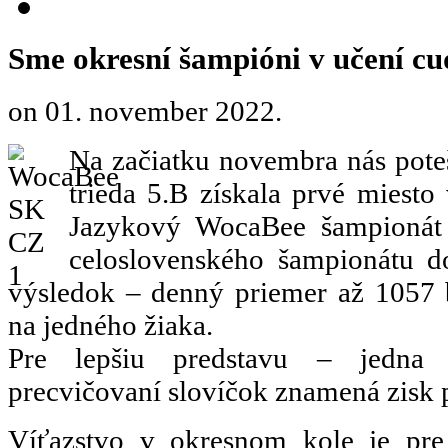
Sme okresní šampióni v učení cu
on
01. november 2022
.
Na začiatku novembra nás poteš
trieda 5.B získala prvé miest
Jazykový WocaBee šampioná
celoslovenského šampionátu do
výsledok – denný priemer až 1057 
na jedného žiaka.
Pre lepšiu predstavu – jedna
precvičovaní slovíčok znamená zisk p
Víťazstvo v okresnom kole je pre 