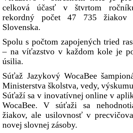
celková účasť v štvrtom ročník
rekordný počet 47 735 žiakov 
Slovenska.
Spolu s počtom zapojených tried rast
– na víťazstvo v každom kole je po
úsilia.
Súťaž Jazykový WocaBee šampionát
Ministerstva školstva, vedy, výskumu
Súťaží sa v inovatívnej online v apli
WocaBee. V súťaži sa nehodnoti
žiakov, ale usilovnosť v precvičov
novej slovnej zásoby.