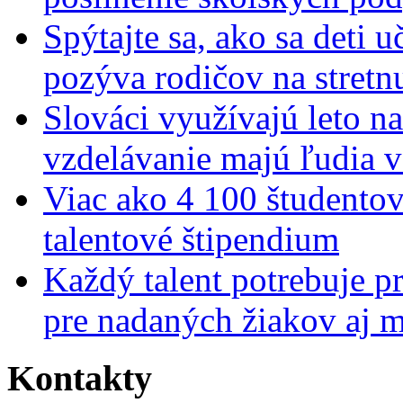
Spýtajte sa, ako sa deti 
pozýva rodičov na stretn
Slováci využívajú leto n
vzdelávanie majú ľudia 
Viac ako 4 100 študentov
talentové štipendium
Každý talent potrebuje pr
pre nadaných žiakov aj 
Kontakty