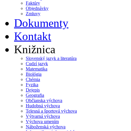
Faktúry
Objednávky
Zmluvy
Dokumenty
Kontakt
Knižnica
Slovenský jazyk a literatúra
Cudzí jazyk
Matematika
Biológia
Chémia
Fyzika
Dejepis
Geografia
Občianska výchova
Hudobná výchova
Telesná a športová výchova
Výtvarná výchova
Výchova umením
Náboženská výchova