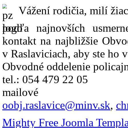
Vážení rodičia, milí žiac
podľa najnovších usmer
kontakt na najbližšie Obvo
v Raslaviciach, aby ste ho 
Obvodné oddelenie policajn
tel.: 054 479 22 05
mailové
oobj.raslavice@minv.sk
,
ch
Mighty Free Joomla Templa