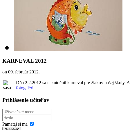
KARNEVAL 2012
on
09. február 2012
.
Dňa 2.2.2012 sa uskutočnil karneval pre žiakov našej školy. A
fotogalérii
.
Prihlásenie učiteľov
Pamätaj si ma
Prihlásiť