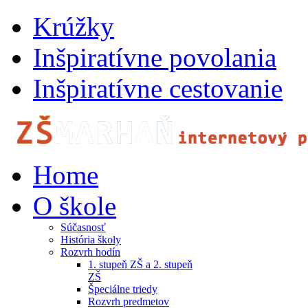
Krúžky
Inšpiratívne povolania
Inšpiratívne cestovanie
Home
O škole
Súčasnosť
História školy
Rozvrh hodín
1. stupeň ZŠ a 2. stupeň
ZŠ
Špeciálne triedy
Rozvrh predmetov