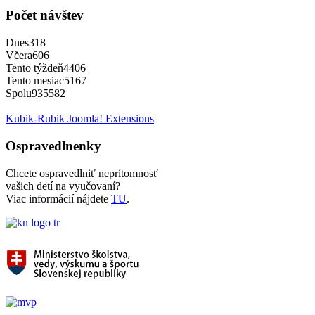
Počet návštev
Dnes
318
Včera
606
Tento týždeň
4406
Tento mesiac
5167
Spolu
935582
Kubik-Rubik Joomla! Extensions
Ospravedlnenky
Chcete ospravedlniť neprítomnosť
vašich detí na vyučovaní?
Viac informácií nájdete
TU
.