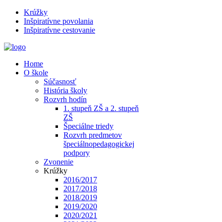
Krúžky
Inšpiratívne povolania
Inšpiratívne cestovanie
Home
O škole
Súčasnosť
História školy
Rozvrh hodín
1. stupeň ZŠ a 2. stupeň
ZŠ
Špeciálne triedy
Rozvrh predmetov
špeciálnopedagogickej
podpory
Zvonenie
Krúžky
2016/2017
2017/2018
2018/2019
2019/2020
2020/2021