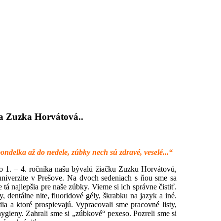
ka Zuzka Horvátová..
ndelka až do nedele, zúbky nech sú zdravé, veselé...“
 1. – 4. ročníka našu bývalú žiačku Zuzku Horvátovú,
univerzite v Prešove. Na dvoch sedeniach s ňou sme sa
 tá najlepšia pre naše zúbky. Vieme si ich správne čistiť.
dentálne nite, fluoridové gély, škrabku na jazyk a iné.
ia a ktoré prospievajú. Vypracovali sme pracovné listy,
 hygieny. Zahrali sme si „zúbkové“ pexeso. Pozreli sme si