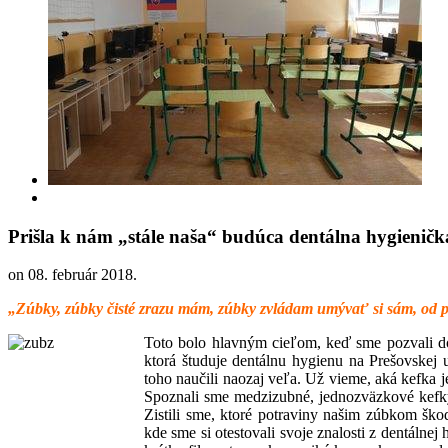
Prišla k nám „stále naša“ budúca dentálna hygienič
on
08. február 2018
.
„Zúbky, zúbky čisté zrazu mám, zúbky zvládam umývať si sám, od po
Toto bolo hlavným cieľom, keď sme pozvali do
ktorá študuje dentálnu hygienu na Prešovskej 
toho naučili naozaj veľa. Už vieme, aká kefka je
Spoznali sme medzizubné, jednozväzkové kefky, 
Zistili sme, ktoré potraviny našim zúbkom škod
kde sme si otestovali svoje znalosti z dentálnej