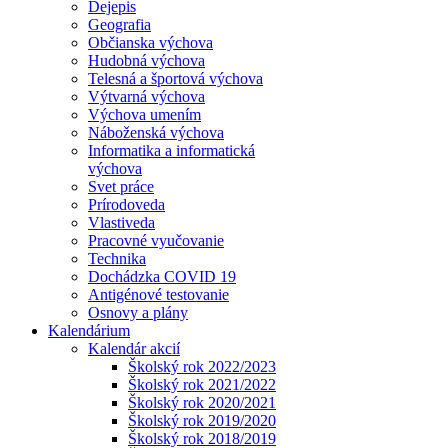
Dejepis
Geografia
Občianska výchova
Hudobná výchova
Telesná a športová výchova
Výtvarná výchova
Výchova umením
Náboženská výchova
Informatika a informatická
výchova
Svet práce
Prírodoveda
Vlastiveda
Pracovné vyučovanie
Technika
Dochádzka COVID 19
Antigénové testovanie
Osnovy a plány
Kalendárium
Kalendár akcií
Školský rok 2022/2023
Školský rok 2021/2022
Školský rok 2020/2021
Školský rok 2019/2020
Školský rok 2018/2019