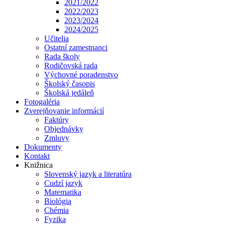
2021/2022
2022/2023
2023/2024
2024/2025
Učitelia
Ostatní zamestnanci
Rada školy
Rodičovská rada
Výchovné poradenstvo
Školský časopis
Školská jedáleň
Fotogaléria
Zverejňovanie informácií
Faktúry
Objednávky
Zmluvy
Dokumenty
Kontakt
Knižnica
Slovenský jazyk a literatúra
Cudzí jazyk
Matematika
Biológia
Chémia
Fyzika