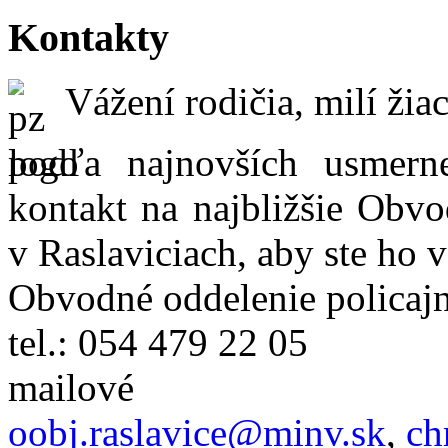
Kontakty
Vážení rodičia, milí žiac
podľa najnovších usmer
kontakt na najbližšie Obvo
v Raslaviciach, aby ste ho 
Obvodné oddelenie policajn
tel.: 054 479 22 05
mailové
oobj.raslavice@minv.sk
,
ch