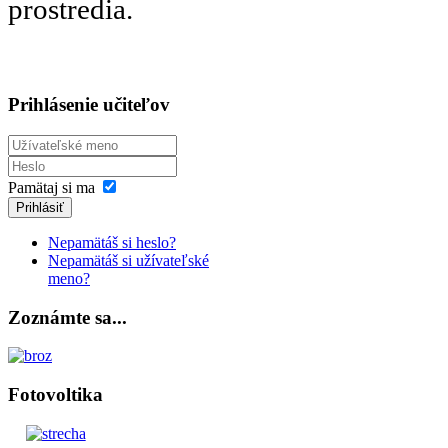
prostredia.
Prihlásenie učiteľov
Pamätaj si ma
Prihlásiť
Nepamätáš si heslo?
Nepamätáš si užívateľské
meno?
Zoznámte sa...
Fotovoltika