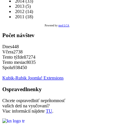
2014
(33)
2013
(5)
2012
(14)
2011
(18)
Powered by
mod LCA
Počet návštev
Dnes
448
Včera
2738
Tento týždeň
7274
Tento mesiac
8035
Spolu
938450
Kubik-Rubik Joomla! Extensions
Ospravedlnenky
Chcete ospravedlniť neprítomnosť
vašich detí na vyučovaní?
Viac informácií nájdete
TU
.