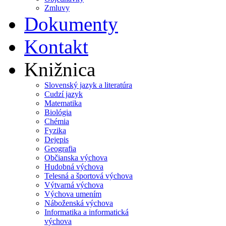
Zmluvy
Dokumenty
Kontakt
Knižnica
Slovenský jazyk a literatúra
Cudzí jazyk
Matematika
Biológia
Chémia
Fyzika
Dejepis
Geografia
Občianska výchova
Hudobná výchova
Telesná a športová výchova
Výtvarná výchova
Výchova umením
Náboženská výchova
Informatika a informatická
výchova