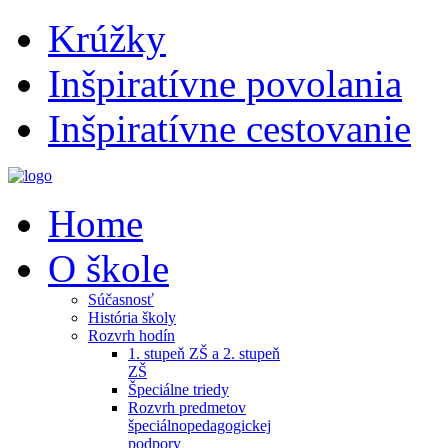
Krúžky
Inšpiratívne povolania
Inšpiratívne cestovanie
Home
O škole
Súčasnosť
História školy
Rozvrh hodín
1. stupeň ZŠ a 2. stupeň
ZŠ
Špeciálne triedy
Rozvrh predmetov
špeciálnopedagogickej
podpory